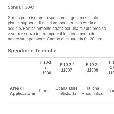
Sonda F 30-C
Sonda per misurare lo spessore di gomma sul lato
pista e supporto di nastri trasportatori con corda di
acciaio. Particolarmente adatta per una misura precisa
e veloce senza interrompere il funzionamento del
nastro strasportatore. Campo di misura da 0 - 20 mm.
Specifiche Tecniche
F 10-1
F 
F 10-2 /
F 10-3 /
/
CP
11007
11008
11006
11
Area di
Scanalature
Tallone
Fianco
Fia
Applicazione
battistrada
Pneumatico