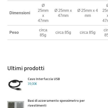
Ø
25mm
Ø 25mm x
Ø 25mm x 4
25
Dimensioni
x
47mm
mm
47mm
47
circa
ci
Peso
circa 85g
circa 85g
85g
8
Ultimi prodotti
Cavo Interfaccia USB
39
,
00
€
Basi di azzeramento spessimetro per
rivestimenti