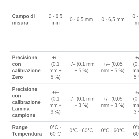
Campo di
0 - 6,5
0 -
0 - 6,5 mm
0 - 6,5 mm
misura
mm
m
Precisione
+/–
+
con
(0,1
+/– (0,1 mm
+/– (0,05
(0
calibrazione
mm +
+ 5 %)
mm + 5 %)
mm
Zero
5 %)
5 
Precisione
+/–
+
con
(0,1
+/– (0,1 mm
+/– (0,05
(0
calibrazione
mm +
+ 3 %)
mm + 3 %)
mm
Lamina
3 %)
3 
campione
Range
0°C -
0°
0°C - 60°C
0°C - 60°C
Temperatura
60°C
60