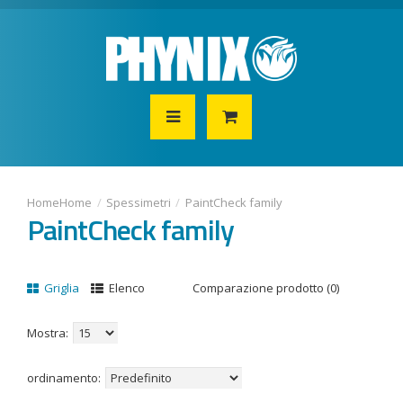
Home
Spessimetri
PaintCheck family
PaintCheck family
Griglia
Elenco
Comparazione prodotto (0)
Mostra:
ordinamento: